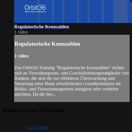
Regulatorische Kennzahlen
1 video
Regulatorische Kennzahlen
1 video
Das Orbit36-Training "Regulatorische Kennzahlen" richtet
sich an Verwaltungsrats- und Geschäftsleitungsmitglieder von
Banken, die sich die zur effektiven Überwachung und
Steuerung einer Bank erforderlichen Grundkenntnisse im
Risiko- und Finanzmanagement aneignen oder vertiefen
möchten. Da die bes...
Watch on your
Television
Learn More