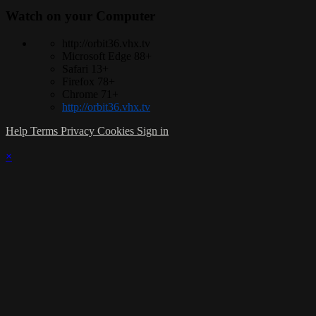
Watch on your
Computer
http://orbit36.vhx.tv
Microsoft Edge 88+
Safari 13+
Firefox 78+
Chrome 71+
http://orbit36.vhx.tv
Help
Terms
Privacy
Cookies
Sign in
×