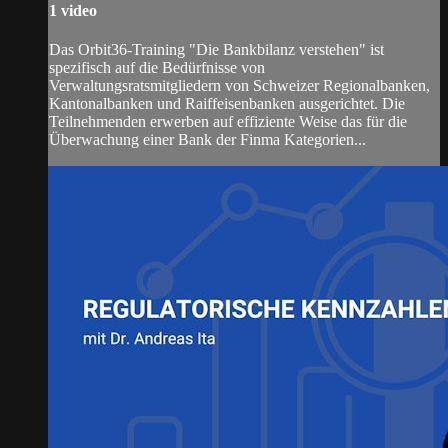
1 video
Das Orbit36-Training "Die Bankbilanz verstehen" ist
spezifisch auf die Bedürfnisse von
Verwaltungsratsmitgliedern von Schweizer Regionalbanken,
Kantonalbanken und Raiffeisenbanken ausgerichtet. Die
Teilnehmenden erwerben auf effiziente Weise das für die
Überwachung einer Bank der Finma Kategorien...